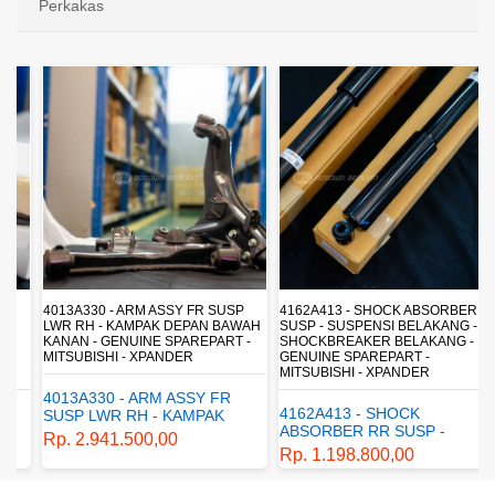
Perkakas
4013A330 - ARM ASSY FR SUSP
4162A413 - SHOCK ABSORBER RR
LWR RH - KAMPAK DEPAN BAWAH
SUSP - SUSPENSI BELAKANG -
KANAN - GENUINE SPAREPART -
SHOCKBREAKER BELAKANG -
MITSUBISHI - XPANDER
GENUINE SPAREPART -
MITSUBISHI - XPANDER
4013A330 - ARM ASSY FR
4162A413 - SHOCK
SUSP LWR RH - KAMPAK
ABSORBER RR SUSP -
DEPAN BAWAH KANAN -
Rp. 2.941.500,00
SUSPENSI BELAKANG -
GENUINE SPAREPART -
Rp. 1.198.800,00
SHOCKBREAKER BELAKANG
MITSUBISHI - XPANDER
- GENUINE SPAREPART -