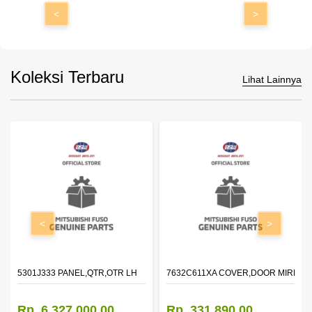
<
>
Koleksi Terbaru
Lihat Lainnya
<
>
DOOR,LH
5301J333 PANEL,QTR,OTR LH
7632C611XA COVER,DOOR MIRROR
Rp. 6.327.000,00
Rp. 331.890,00