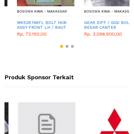
BOSOWA KIMA - MAKASSAR
BOSOWA KIMA - MAKASSAR
MK526746FL BOLT HUB
GEAR DIFF / GIGI BOLU
ASSY FRONT LH / BAUT
BESAR CANTER
RODA DEPAN CANTER FE
Rp. 72.150,00
Rp. 3.096.900,00
71-FE75
Produk Sponsor Terkait