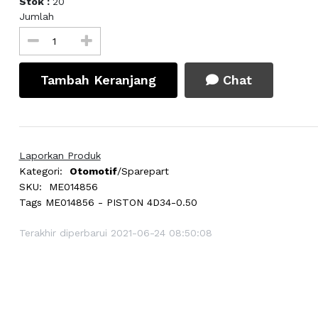
Stok :
20
Jumlah
Tambah Keranjang
Chat
Laporkan Produk
Kategori:
Otomotif
/Sparepart
SKU:
ME014856
Tags
ME014856 - PISTON 4D34-0.50
Terakhir diperbarui 2021-06-24 08:50:08