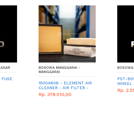
ASSAR
BOSOWA MANGGARAI -
BOSOWA 
MANGGARAI
 FUSE
PST-BS
1500A608 - ELEMENT AIR
WHEEL 
CLEANER - AIR FILTER -
Rp. 2.5
SARINGAN UDARA -
Rp. 378.510,00
GENUINE SPAREPART -
MITSUBISHI - XPANDER