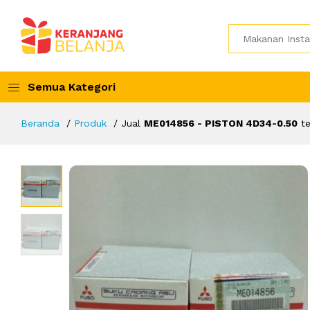
Semua Kategori
Beranda
Produk
Jual
ME014856 - PISTON 4D34-0.50
te