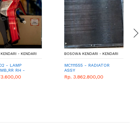
KENDARI - KENDARI
BOSOWA KENDARI - KENDARI
02 - LAMP
MC111555 - RADIATOR
OMB,RR RH -
ASSY
- SPAREPART
73.600,00
Rp. 3.862.800,00
ISHI - XPANDER