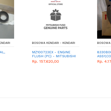
ENDARI
BOSOWA KENDARI - KENDARI
BOSOWA 
AL,
MZ100723EX - ENGINE
8330B0
FLUSH (PC) - MITSUBISHI
ASSY,C
- GENUINE
LAMPU 
Rp. 157.620,00
Rp. 4.1
MITSUB