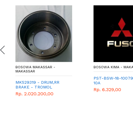
BOSOWA MAKASSAR -
BOSOWA KIMA - MAK
MAKASSAR
PST-BSW-18-10079
MK529319 - DRUM,RR
10A
BRAKE - TROMOL
Rp. 6.329,00
BELAKANG - MITSUBISHI
Rp. 2.020.200,00
- GENUINE - COLT
DIESEL - PS125 - PS120 -
CANTER - RAGASA