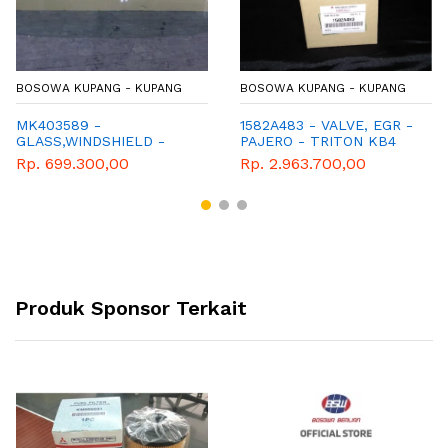
BOSOWA KUPANG - KUPANG
BOSOWA KUPANG - KUPANG
MK403589 -
1582A483 - VALVE, EGR -
GLASS,WINDSHIELD -
PAJERO - TRITON KB4
KACA DEPAN -
Rp. 699.300,00
Rp. 2.963.700,00
MITSUBISHI - TYPE COLT
Produk Sponsor Terkait