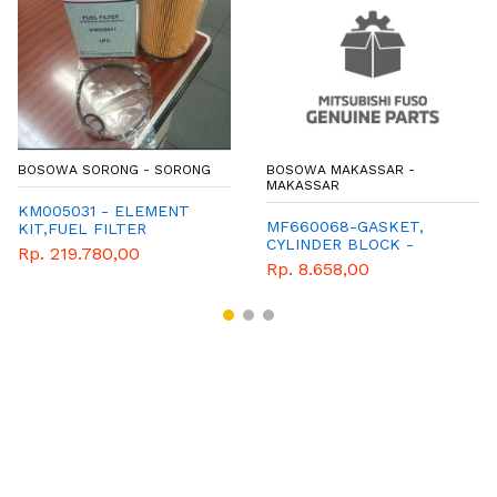
BOSOWA SORONG - SORONG
BOSOWA MAKASSAR -
MAKASSAR
KM005031 - ELEMENT
MF660068-GASKET,
KIT,FUEL FILTER
CYLINDER BLOCK -
Rp. 219.780,00
MITSUBISHI - GENUINE
Rp. 8.658,00