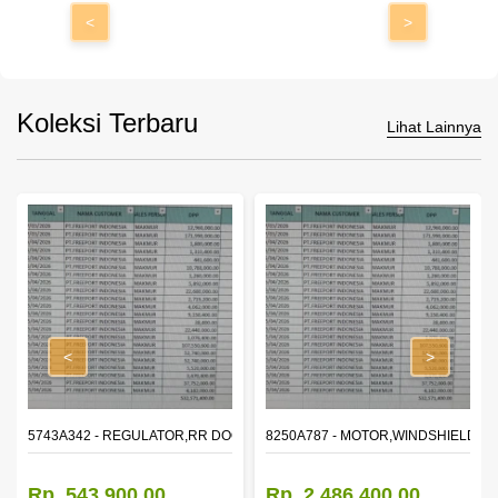
<
>
Koleksi Terbaru
Lihat Lainnya
<
>
OR WINDOW,LH
5743A342 - REGULATOR,RR DOOR WINDOW,RH
8250A787 - MOTOR,WINDSHIELD W
Rp. 543.900,00
Rp. 2.486.400,00