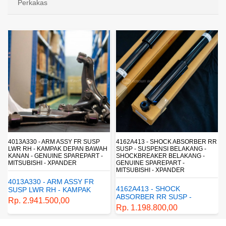
Perkakas
4013A330 - ARM ASSY FR SUSP
4162A413 - SHOCK ABSORBER RR
LWR RH - KAMPAK DEPAN BAWAH
SUSP - SUSPENSI BELAKANG -
KANAN - GENUINE SPAREPART -
SHOCKBREAKER BELAKANG -
MITSUBISHI - XPANDER
GENUINE SPAREPART -
MITSUBISHI - XPANDER
4013A330 - ARM ASSY FR
4162A413 - SHOCK
SUSP LWR RH - KAMPAK
ABSORBER RR SUSP -
DEPAN BAWAH KANAN -
Rp. 2.941.500,00
SUSPENSI BELAKANG -
GENUINE SPAREPART -
Rp. 1.198.800,00
SHOCKBREAKER BELAKANG
MITSUBISHI - XPANDER
- GENUINE SPAREPART -