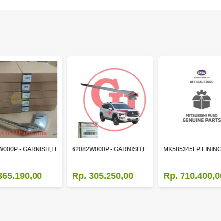
W000P - GARNISH,FR BUMPER SIDE
62082W000P - GARNISH,FR BUMPER SIDE
MK585345FP LINING
365.190,00
Rp. 305.250,00
Rp. 710.400,0