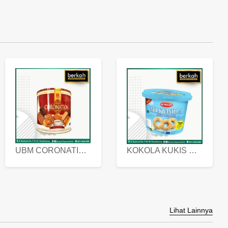
UBM CORONATION ASSORTED BISKUIT KALENG 450 GRAM
KOKOLA KUKIS HYGIENIC MILK VANILLA PACK 320 GR
Lihat Lainnya