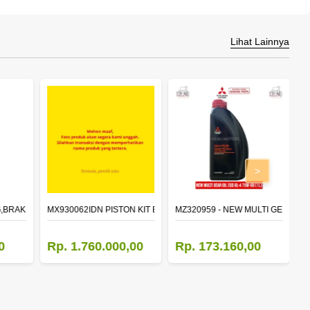
Lihat Lainnya
>
,BRAKE 410X150 (F/A),RIVET
MX930062IDN PISTON KIT EURO 4
MZ320959 - NEW MULTI GEAR OIL 
M
0
Rp. 1.760.000,00
Rp. 173.160,00
R