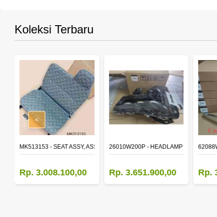
Koleksi Terbaru
<
STON STD
MK513153 - SEAT ASSY, ASSISTANT
26010W200P - HEADLAMP ASSY,RH
62088
Rp. 3.008.100,00
Rp. 3.651.900,00
Rp. 