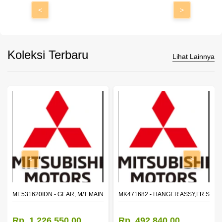
<
>
Koleksi Terbaru
Lihat Lainnya
<
>
N SHAFT 2ND SPEED (M035S5)
ME531620IDN - GEAR, M/T MAIN SHAFT REVERSE
MK471682 - HANGER ASSY,FR SHA
Rp. 1.226.550,00
Rp. 492.840,00