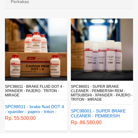
Perkakas
 4 -
SPC98001 - SUPER BRAKE
SPC98009 - BRAKE FLUID DOT 3 
 -
CLEANER - PEMBERSIH REM -
MINYAK REM - CAIRAN REM -
MITSUBISHI - XPANDER - PAJERO -
SPAREPART GENUINE-
TRITON - MIRAGE
MITSUBISHI - XPANDER - PAJERO
TRITON - MIRAGE
OT 4
SPC98001 - SUPER BRAKE
SPC98009 - BRAKE FLUID
CLEANER - PEMBERSIH
DOT 3 - MINYAK REM -
REM - MITSUBISHI -
Rp. 86.580,00
CAIRAN REM - SPAREPART
XPANDER - PAJERO -
Rp. 44.400,00
GENUINE- MITSUBISHI -
TRITON - MIRAGE
XPANDER - PAJERO -