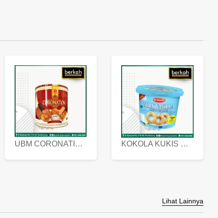
UBM CORONATION ASSORTED BISKUIT KALENG 450 GRAM
KOKOLA KUKIS HYGIENIC MILK VANILLA PACK 320 GR
Lihat Lainnya