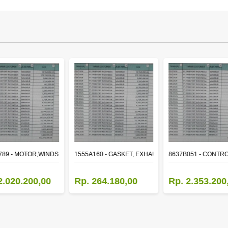
ER
789 - MOTOR,WINDSHIELD WIPER
1555A160 - GASKET, EXHAUST MANIFOLD
8637B051 - CONTRO
2.020.200,00
Rp. 264.180,00
Rp. 2.353.200