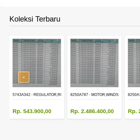
Koleksi Terbaru
<
,RR DOOR WINDOW,LH
5743A342 - REGULATOR,RR DOOR WINDOW,RH
8250A787 - MOTOR,WINDSHIELD WIP
8250A
Rp. 543.900,00
Rp. 2.486.400,00
Rp. 