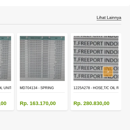
Lihat Lainnya
>
L UNIT,TIME & ALARM
MD704134 - SPRING
1225A278 - HOSE,T/C OIL RETUR
8
,00
Rp. 163.170,00
Rp. 280.830,00
R