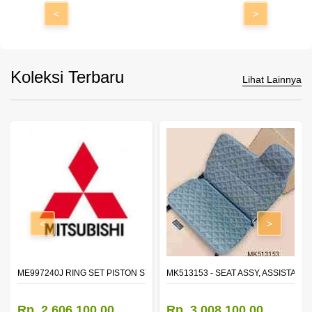
<
>
Koleksi Terbaru
Lihat Lainnya
<
>
ROR,OTR LH
ME997240J RING SET PISTON STD
MK513153 - SEAT ASSY, ASSISTANT
Rp. 2.606.100,00
Rp. 3.008.100,00