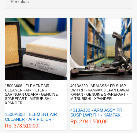
Perkakas
4013A330 - ARM ASSY FR SUSP
4162A413 - SHOCK ABSORBER RR
LWR RH - KAMPAK DEPAN BAWAH
SUSP - SUSPENSI BELAKANG -
KANAN - GENUINE SPAREPART -
SHOCKBREAKER BELAKANG -
MITSUBISHI - XPANDER
GENUINE SPAREPART -
MITSUBISHI - XPANDER
4013A330 - ARM ASSY FR
4162A413 - SHOCK
SUSP LWR RH - KAMPAK
ABSORBER RR SUSP -
DEPAN BAWAH KANAN -
Rp. 2.941.500,00
SUSPENSI BELAKANG -
GENUINE SPAREPART -
Rp. 1.198.800,00
SHOCKBREAKER BELAKANG
MITSUBISHI - XPANDER
- GENUINE SPAREPART -