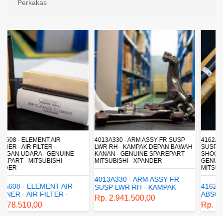
Perkakas
4013A330 - ARM ASSY FR SUSP
4162A413 - SHOCK ABSORBER RR
LWR RH - KAMPAK DEPAN BAWAH
SUSP - SUSPENSI BELAKANG -
KANAN - GENUINE SPAREPART -
SHOCKBREAKER BELAKANG -
MITSUBISHI - XPANDER
GENUINE SPAREPART -
MITSUBISHI - XPANDER
4013A330 - ARM ASSY FR
4162A413 - SHOCK
SUSP LWR RH - KAMPAK
ABSORBER RR SUSP -
DEPAN BAWAH KANAN -
Rp. 2.941.500,00
SUSPENSI BELAKANG -
GENUINE SPAREPART -
Rp. 1.198.800,00
SHOCKBREAKER BELAKANG
MITSUBISHI - XPANDER
- GENUINE SPAREPART -