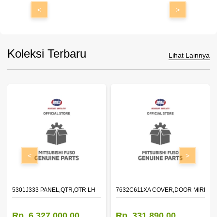
<
>
Koleksi Terbaru
Lihat Lainnya
<
>
DOOR,LH
5301J333 PANEL,QTR,OTR LH
7632C611XA COVER,DOOR MIRROR
Rp. 6.327.000,00
Rp. 331.890,00