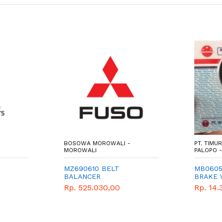
-
BOSOWA MOROWALI -
PT. TIMU
MOROWALI
PALOPO 
MZ690610 BELT
MB0605
L
BALANCER
BRAKE 
PISTON
Rp. 525.030,00
Rp. 14.