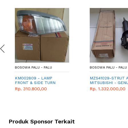
BOSOWA PALU - PALU
BOSOWA PALU - PALU
KM002809 - LAMP
MZS41029-STRUT 
FRONT & SIDE TURN
MITSUBISHI - GEN
SIGNAL RH
PARTS-SUBREKER 
Rp. 310.800,00
Rp. 1.332.000,00
TS 120
Produk Sponsor Terkait