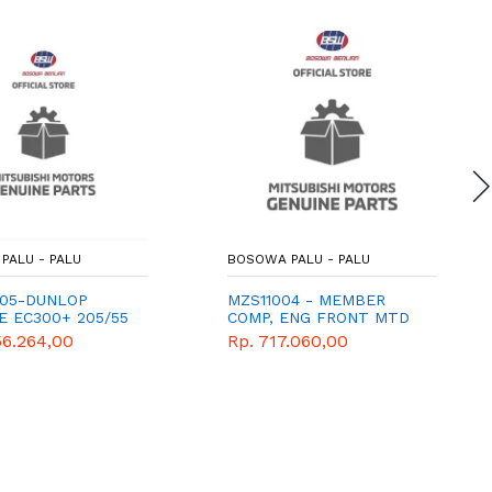
PALU - PALU
BOSOWA PALU - PALU
05-DUNLOP
MZS11004 - MEMBER
E EC300+ 205/55
COMP, ENG FRONT MTD
-MITSUBISHI-
56.264,00
Rp. 717.060,00
E-PART