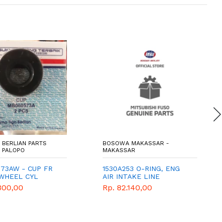
R BERLIAN PARTS
BOSOWA MAKASSAR -
- PALOPO
MAKASSAR
73AW - CUP FR
1530A253 O-RING, ENG
WHEEL CYL
AIR INTAKE LINE
300,00
Rp. 82.140,00