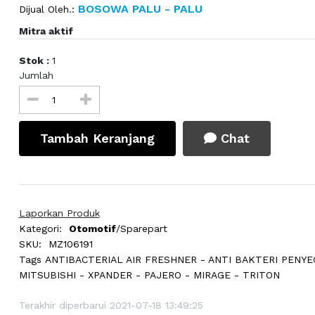
BOSOWA PALU - PALU
Dijual Oleh.:
Mitra aktif
Stok :
1
Jumlah
Tambah Keranjang
Chat
Laporkan Produk
Kategori:
Otomotif
/Sparepart
SKU:
MZ106191
Tags
ANTIBACTERIAL AIR FRESHNER - ANTI BAKTERI PENYE
MITSUBISHI - XPANDER - PAJERO - MIRAGE - TRITON
Terakhir diperbarui 2021-07-18 13:49:25