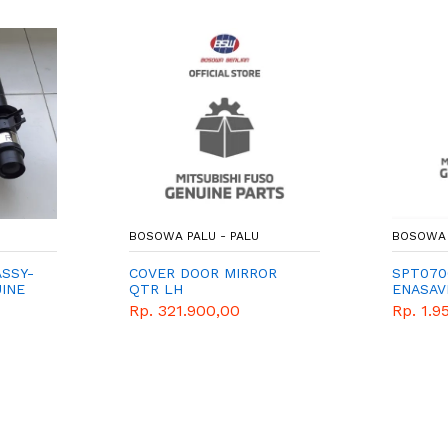
BOSOWA PALU - PALU
BOSOWA 
ASSY-
COVER DOOR MIRROR
SPT070
UINE
QTR LH
ENASAV
DEPAN
R17 91V
Rp. 321.900,00
Rp. 1.9
GENEUN