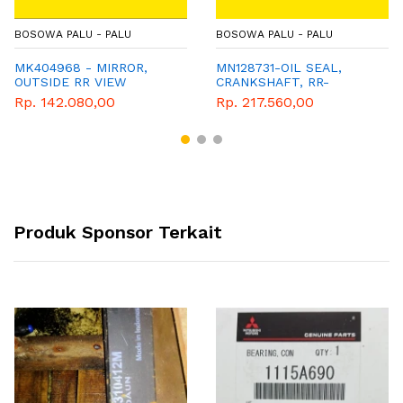
BOSOWA PALU - PALU
BOSOWA PALU - PALU
MK404968 - MIRROR,
MN128731-OIL SEAL,
OUTSIDE RR VIEW
CRANKSHAFT, RR-
MITSUBISHI - GENUINE
Rp. 142.080,00
Rp. 217.560,00
PARTS
Produk Sponsor Terkait