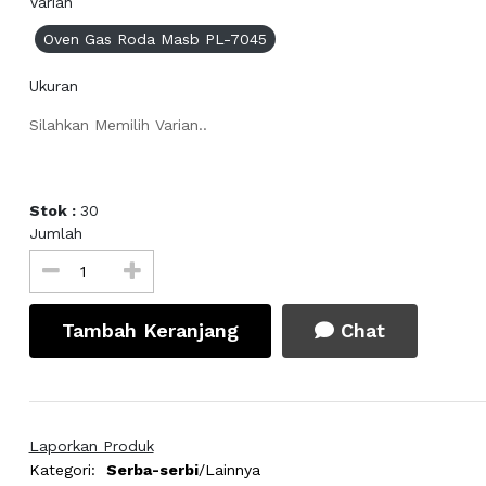
Varian
Oven Gas Roda Masb PL-7045
Ukuran
Silahkan Memilih Varian..
Stok :
30
Jumlah
Tambah Keranjang
Chat
Laporkan Produk
Kategori:
Serba-serbi
/Lainnya