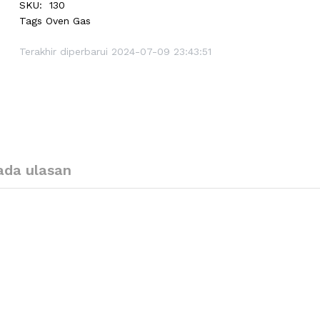
SKU:
130
Tags
Oven Gas
Terakhir diperbarui 2024-07-09 23:43:51
ada ulasan