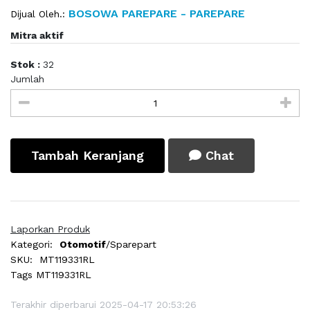
BOSOWA PAREPARE - PAREPARE
Dijual Oleh.:
Mitra aktif
Stok :
32
Jumlah
Tambah Keranjang
Chat
Laporkan Produk
Kategori:
Otomotif
/Sparepart
SKU:
MT119331RL
Tags
MT119331RL
Terakhir diperbarui 2025-04-17 20:53:26