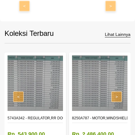
<
>
Koleksi Terbaru
Lihat Lainnya
<
>
OR WINDOW,LH
5743A342 - REGULATOR,RR DOOR WINDOW,RH
8250A787 - MOTOR,WINDSHIELD W
Rp. 543.900,00
Rp. 2.486.400,00