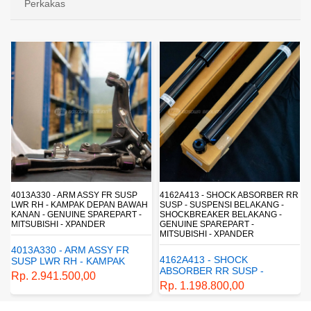
Perkakas
P
4162A413 - SHOCK ABSORBER RR
1770A233 - FUEL FILTER ELEMEN
WAH
SUSP - SUSPENSI BELAKANG -
- SARINGAN BAHAN BAKAR -
 -
SHOCKBREAKER BELAKANG -
SARINGAN SOLAR - MITSUBISHI -
GENUINE SPAREPART -
PAJERO
MITSUBISHI - XPANDER
1770A233 - FUEL FILTER
4162A413 - SHOCK
ELEMENT - SARINGAN
ABSORBER RR SUSP -
BAHAN BAKAR - SARINGAN
Rp. 430.680,00
SUSPENSI BELAKANG -
SOLAR - MITSUBISHI -
Rp. 1.198.800,00
SHOCKBREAKER BELAKANG
PAJERO
- GENUINE SPAREPART -