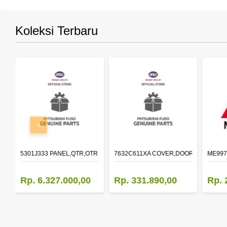
Koleksi Terbaru
<
OLDER,DOOR,LH
5301J333 PANEL,QTR,OTR LH
7632C611XA COVER,DOOR MIRROR,O
ME997
Rp. 6.327.000,00
Rp. 331.890,00
Rp. 