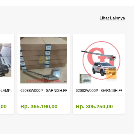
Lihat Lainnya
>
DLAMP ASSY,RH
62088W000P - GARNISH,FR BUMPER SIDE
62082W000P - GARNISH,FR BUM
M
,00
Rp. 365.190,00
Rp. 305.250,00
R