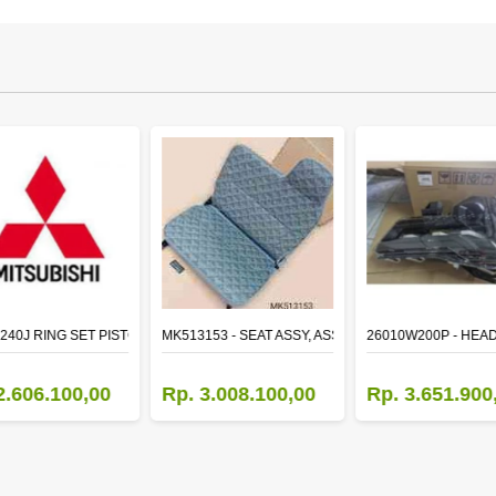
TR LH
240J RING SET PISTON STD
MK513153 - SEAT ASSY, ASSISTANT
26010W200P - HEA
2.606.100,00
Rp. 3.008.100,00
Rp. 3.651.900