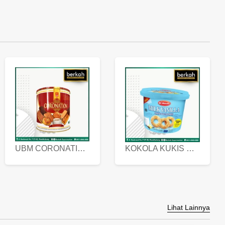
UBM CORONATION ASSORTED BISKUIT KALENG 450 GRAM
KOKOLA KUKIS HYGIENIC MILK VANILLA PACK 320 GR
Lihat Lainnya