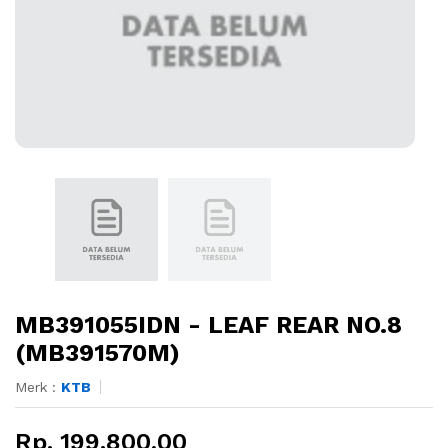
MB391055IDN - LEAF REAR NO.8
(MB391570M)
Merk :
KTB
Rp. 199.800,00