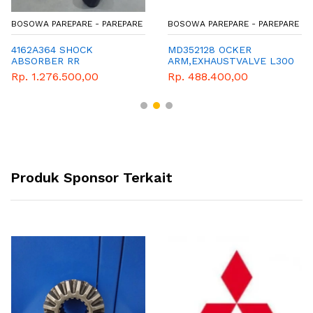
BOSOWA PAREPARE - PAREPARE
BOSOWA PAREPARE - PAREPARE
4162A364 SHOCK
MD352128 OCKER
ABSORBER RR
ARM,EXHAUSTVALVE L300
SUSPENSION
Rp. 1.276.500,00
Rp. 488.400,00
Produk Sponsor Terkait