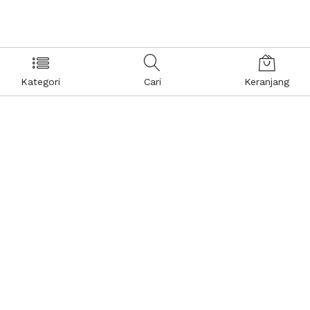
Kategori
Cari
Keranjang
Layanan Pelanggan
Kebijakan & Privasi
Pusat Bantuan
Layanan Pengaduan