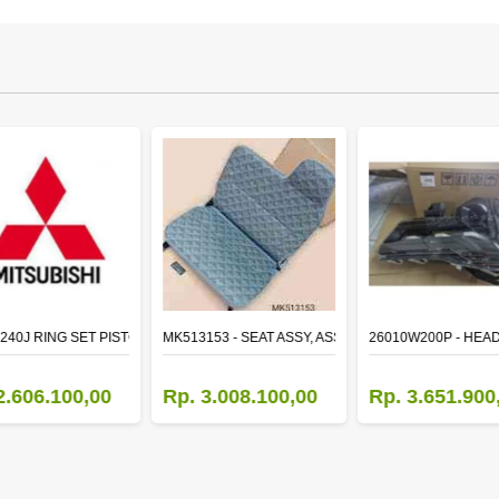
TR LH
240J RING SET PISTON STD
MK513153 - SEAT ASSY, ASSISTANT
26010W200P - HEA
2.606.100,00
Rp. 3.008.100,00
Rp. 3.651.900