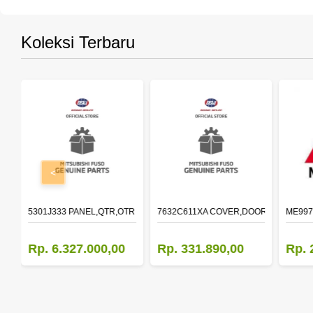
Koleksi Terbaru
<
OLDER,DOOR,LH
5301J333 PANEL,QTR,OTR LH
7632C611XA COVER,DOOR MIRROR,O
ME997
Rp. 6.327.000,00
Rp. 331.890,00
Rp. 