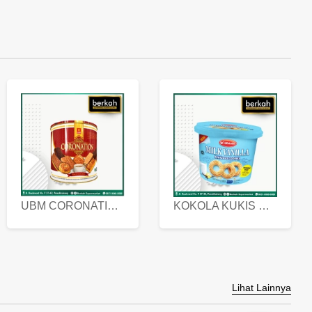
UBM CORONATION ASSORTED BISKUIT KALENG 450 GRAM
KOKOLA KUKIS HYGIENIC MILK VANILLA PACK 320 GR
Lihat Lainnya