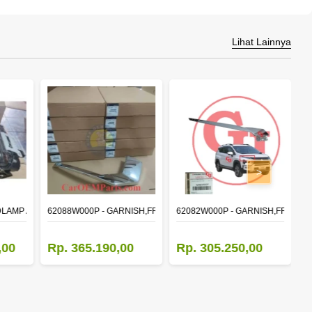
Lihat Lainnya
>
DLAMP ASSY,RH
62088W000P - GARNISH,FR BUMPER SIDE
62082W000P - GARNISH,FR BUM
M
,00
Rp. 365.190,00
Rp. 305.250,00
R