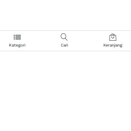
Kategori
Cari
Keranjang
Layanan Pelanggan
Kebijakan & Privasi
Pusat Bantuan