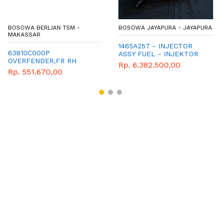
BOSOWA BERLIAN TSM -
BOSOWA JAYAPURA - JAYAPURA
MAKASSAR
1465A257 - INJECTOR
63810C000P
ASSY FUEL - INJEKTOR
OVERFENDER,FR RH
BAHAN BAKAR -
Rp. 6.382.500,00
SPAREPART - MITSUBISHI
Rp. 551.670,00
- PAJERO