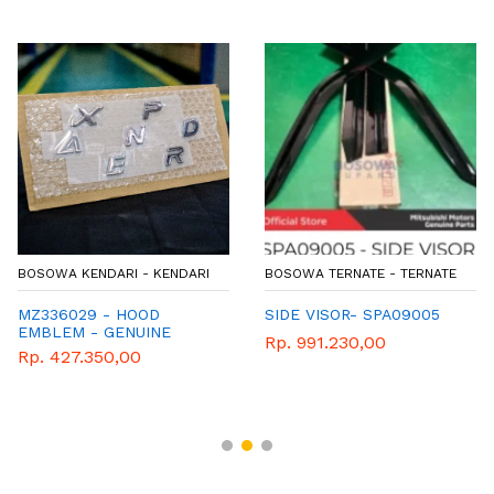
BOSOWA KENDARI - KENDARI
BOSOWA TERNATE - TERNATE
MZ336029 - HOOD
SIDE VISOR- SPA09005
EMBLEM - GENUINE
Rp. 991.230,00
ACCESORIES MITSUBISHI
Rp. 427.350,00
- XPANDER