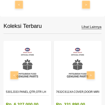
<
>
Koleksi Terbaru
Lihat Lainnya
<
>
DOOR,LH
5301J333 PANEL,QTR,OTR LH
7632C611XA COVER,DOOR MIRROR
Rp. 6.327.000,00
Rp. 331.890,00