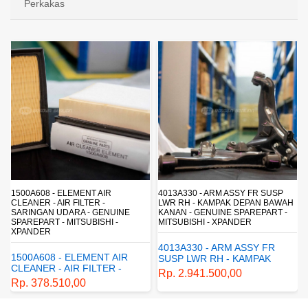
Perkakas
4013A330 - ARM ASSY FR SUSP
4162A413 - SHOCK ABSORBER RR
LWR RH - KAMPAK DEPAN BAWAH
SUSP - SUSPENSI BELAKANG -
KANAN - GENUINE SPAREPART -
SHOCKBREAKER BELAKANG -
MITSUBISHI - XPANDER
GENUINE SPAREPART -
MITSUBISHI - XPANDER
4013A330 - ARM ASSY FR
4162A413 - SHOCK
SUSP LWR RH - KAMPAK
ABSORBER RR SUSP -
DEPAN BAWAH KANAN -
Rp. 2.941.500,00
SUSPENSI BELAKANG -
GENUINE SPAREPART -
Rp. 1.198.800,00
SHOCKBREAKER BELAKANG
MITSUBISHI - XPANDER
- GENUINE SPAREPART -