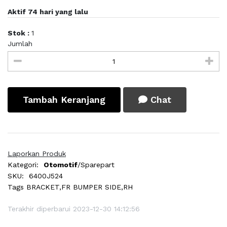
Aktif 74 hari yang lalu
Stok :
1
Jumlah
Tambah Keranjang
Chat
Laporkan Produk
Kategori:
Otomotif
/Sparepart
SKU:
6400J524
Tags
BRACKET,FR BUMPER SIDE,RH
Terakhir diperbarui 2023-12-30 14:12:56