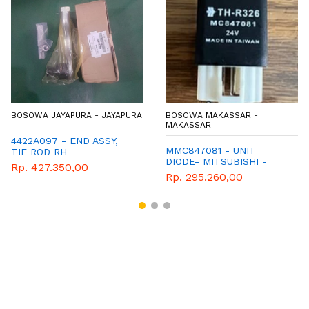
BOSOWA JAYAPURA - JAYAPURA
BOSOWA MAKASSAR -
MAKASSAR
4422A097 - END ASSY,
MMC847081 - UNIT
TIE ROD RH
DIODE- MITSUBISHI -
Rp. 427.350,00
GENUINE
Rp. 295.260,00