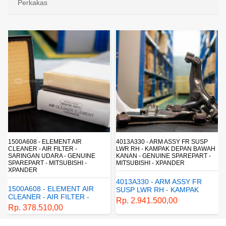
Perkakas
4013A330 - ARM ASSY FR SUSP
4162A413 - SHOCK ABSORBER RR
LWR RH - KAMPAK DEPAN BAWAH
SUSP - SUSPENSI BELAKANG -
KANAN - GENUINE SPAREPART -
SHOCKBREAKER BELAKANG -
MITSUBISHI - XPANDER
GENUINE SPAREPART -
MITSUBISHI - XPANDER
4013A330 - ARM ASSY FR
4162A413 - SHOCK
SUSP LWR RH - KAMPAK
ABSORBER RR SUSP -
DEPAN BAWAH KANAN -
Rp. 2.941.500,00
SUSPENSI BELAKANG -
GENUINE SPAREPART -
Rp. 1.198.800,00
SHOCKBREAKER BELAKANG
MITSUBISHI - XPANDER
- GENUINE SPAREPART -