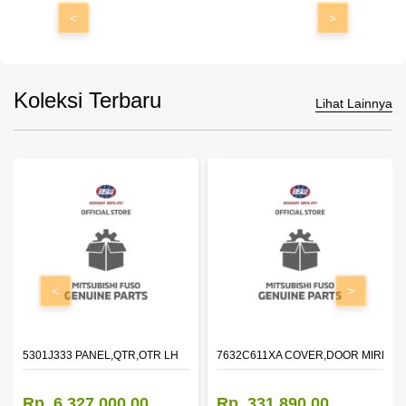
<
>
Koleksi Terbaru
Lihat Lainnya
<
>
DOOR,LH
5301J333 PANEL,QTR,OTR LH
7632C611XA COVER,DOOR MIRROR
Rp. 6.327.000,00
Rp. 331.890,00