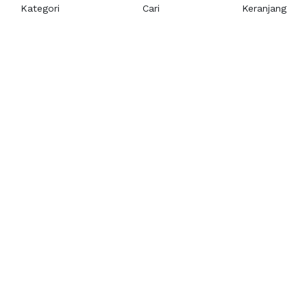
Kategori
Cari
Keranjang
Layanan Pelanggan
Kebijakan & Privasi
Pusat Bantuan
Layanan Pengaduan