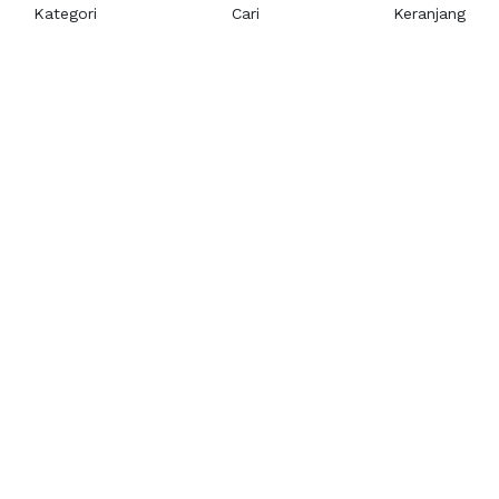
Kategori
Cari
Keranjang
Layanan Pelanggan
Kebijakan & Privasi
Pusat Bantuan
Layanan Pengaduan