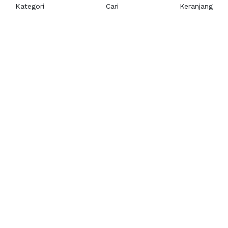
Kategori
Cari
Keranjang
Layanan Pelanggan
Kebijakan & Privasi
Pusat Bantuan
Layanan Pengaduan